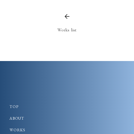
arrow_back
Works list
TOP
ABOUT
WORKS