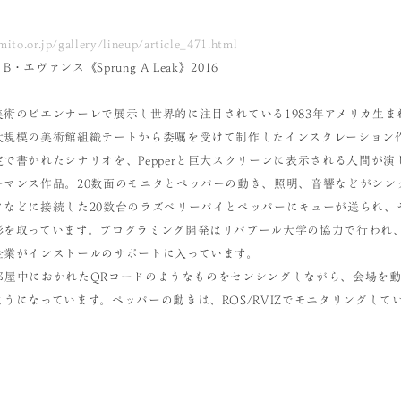
to.or.jp/gallery/lineup/article_471.html
エヴァンス《Sprung A Leak》2016
術のビエンナーレで展示し世界的に注目されている1983年アメリカ生ま
大規模の美術館組織テートから委嘱を受けて制作したインスタレーション
で書かれたシナリオを、Pepperと巨大スクリーンに表示される人間が演
ーマンス作品。20数面のモニタとペッパーの動き、照明、音響などがシン
タなどに接続した20数台のラズベリーパイとペッパーにキューが送られ、
を取っています。プログラミング開発はリバプール大学の協力で行われ、今
企業がインストールのサポートに入っています。
は、部屋中におかれたQRコードのようなものをセンシングしながら、会場を
うになっています。ペッパーの動きは、ROS/RVIZでモニタリングして