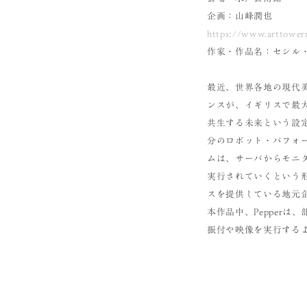
企画：山峰潤也
https://www.arttowermi
作家・作品名：セシル・B・
最近、世界各地の現代美
ンスが、イギリスで最
共生する未来という設定
分のロボット・パフォ
ムは、サーバからモニ
実行されていくという形
スを提供している地元
本作品中、Pepper
振付や映像を実行するよ