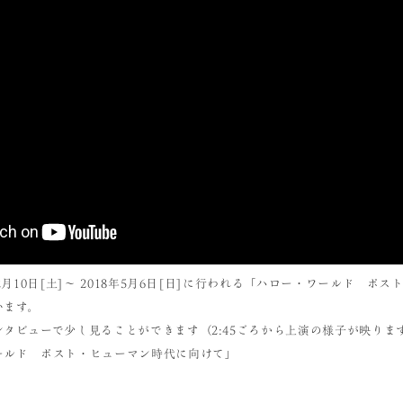
2月10日[土]～ 2018年5月6日[日]に行われる「ハロー・ワールド ポ
います。
タビューで少し見ることができます（2:45ごろから上演の様子が映りま
ールド ポスト・ヒューマン時代に向けて」
日