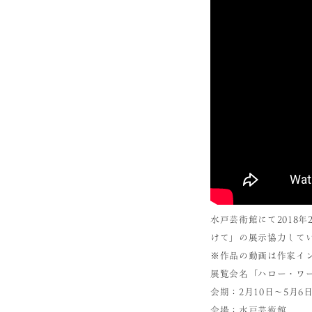
水戸芸術館にて2018年
けて」の展示協力して
※作品の動画は作家イン
展覧会名「ハロー・ワ
会期：2月10日～5月6
会場：水戸芸術館