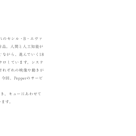
れのセシル・B・エヴァ
作品。人間と人工知能が
じながら、進んでいく18
クロしています。システ
それぞれの映像や動きが
回、Pepperのサービ
動き、キューにあわせて
います。